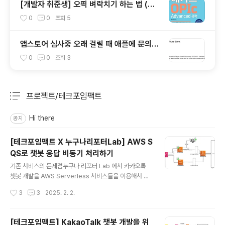
[개발자 취준생] 오픽 벼락치기 하는 법 (이
틀..만에..IH 따기)
0
0
조회
5
앱스토어 심사중 오래 걸릴 때 애플에 문의하
는 방법 🍎
0
0
조회
3
프로젝트/테크포임팩트
분류 전체보기
주요 글 목록
Hi there
공지
[테크포임팩트 X 누구나리포터Lab] AWS S
QS로 챗봇 응답 비동기 처리하기
글 내용
기존 서비스의 문제점누구나 리포터 Lab 에서 카카오톡
챗봇 개발을 AWS Serverless 서비스들을 이용해서 개
발하고 있다. 그런데 기존에 비동기적으로 요청을 처리하
작성시간
3
3
2025. 2. 2.
지 않아서 AI Agent 와 요청 / 응답을 원활하게 주고받을
수 없었다. 그래서, AI Agent 가 보내는 응답이 유실되는
것 처럼 보였다. 이러한 문제점을 개선하기 위해서 Messa
[테크포임팩트] KakaoTalk 챗봇 개발을 위