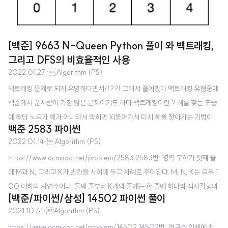
[백준] 9663 N-Queen Python 풀이 와 백트래킹,
그리고 DFS의 비효율적인 사용
2022.01.27
·
Algorithm (PS)
백트래킹 문제로 되게 유명하다면서/!??! 그래서 풀어봤다 백트래킹 유형중에
백준에서 푼사람이 가장 많은 문제이기도 하다 백트래킹이란 ? 해를 찾는 도중
에 해당 노드가 해가 아니라서 막히면 되돌아가서 다시 해를 찾아가는 기법이
백준 2583 파이썬
다. 첫번째 풀이는 시간초과가 났다 dfs로 퀸을 배치하고, 배치한다음에 시뮬레
2022.01.14
·
Algorithm (PS)
이션 돌려서 퀸을 공격할 수 있는지 없는지 여부를 true , false 로 반환해서 tru
https://www.acmicpc.net/problem/2583 2583번: 영역 구하기 첫째 줄
e 값을 세려고 했다 시간 초과 판정이 떴다. 퀸을 배치하는 과정에서 조금 더 개
에 M과 N, 그리고 K가 빈칸을 사이에 두고 차례로 주어진다. M, N, K는 모두 1
선해볼 수 있지 않을까 ??? # 9663 N-Queen n = int(input()) graph =
00 이하의 자연수이다. 둘째 줄부터 K개의 줄에는 한 줄에 하나씩 직사각형의
[[0]*n for _ in range(n)] dx = [-1, 1, 0, 0, -1, -1, 1, 1] dy = [0, 0, -1,
[백준/파이썬/삼성] 14502 파이썬 풀이
왼쪽 아래 꼭짓점의 x, y좌표값과 오 www.acmicpc.net DFS로 풀이했다. 나
..
2021.10.31
·
Algorithm (PS)
근데 가로 세로가 아직 헷갈린다;; 아이디어는 다음과 같다. n = 7, m = 5 사이
https://www.acmicpc.net/problem/14502 14502번: 연구소 인체에 치