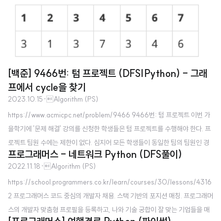
an you solve this real interview question? Word Search - Given an m
x n grid of characters board and a string word, return true if word exis
ts in the grid. The word can be constructed from letters of sequentiall
y adjacent cells, where adja..
[백준] 9466번: 텀 프로젝트 (DFS|Python) - 그래
프에서 cycle을 찾기
2023.10.15
·
Algorithm (PS)
https://www.acmicpc.net/problem/9466 9466번: 텀 프로젝트 이번 가
을학기에 '문제 해결' 강의를 신청한 학생들은 텀 프로젝트를 수행해야 한다. 프
로젝트 팀원 수에는 제한이 없다. 심지어 모든 학생들이 동일한 팀의 팀원인 경
프로그래머스 - 네트워크 Python (DFS풀이)
우와 같이 한 팀만 있을 www.acmicpc.net 와 ~~ 상당히 어려운 재귀인 것 같
2022.11.18
·
Algorithm (PS)
다 문제를 읽어봤을 때 얻을 수 있는 힌트는 간단하다. 프로젝트 팀이 형성되는
https://school.programmers.co.kr/learn/courses/30/lessons/4316
경우는 그래프 구조에서 cycle이 형성되는 상태이다. 따라서 cycle 을 형성하
2 프로그래머스 코드 중심의 개발자 채용. 스택 기반의 포지션 매칭. 프로그래머
기 위하여 node 들이 이어져있는 관계를 파악해야 한다. 예를 들어서 문제 예시
스의 개발자 맞춤형 프로필을 등록하고, 나와 기술 궁합이 잘 맞는 기업들을 매
에서 팀을 이루는 (4, 7, 6) 을 살펴보자. 1. visited node 4를 아직 방문하지