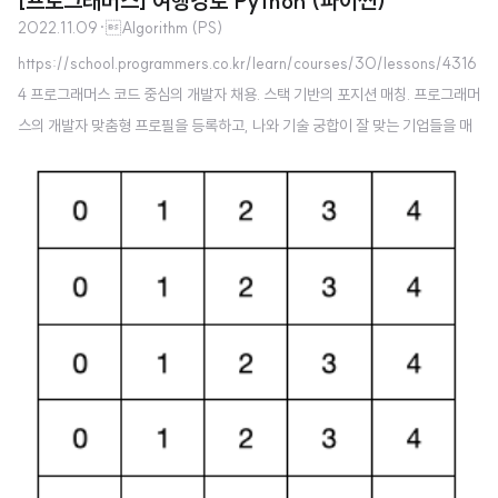
[프로그래머스] 여행경로 Python (파이썬)
칭 받으세요. programmers.co.kr 네트워크 덩어리를 찾을 때마다 dfs가 실행
않았으므로 4에 대해 방문처리..
2022.11.09
·
Algorithm (PS)
되고 그래프 탐색이 종료되면 그 네트워크 덩어리의 탐색이 끝났다는 것이다.
https://school.programmers.co.kr/learn/courses/30/lessons/4316
즉, dfs가 몇번 실행되는지 카운트 해주면 된다. 생각할 점은 인접그래프 형태
4 프로그래머스 코드 중심의 개발자 채용. 스택 기반의 포지션 매칭. 프로그래머
로 computers 2차원 배열이 주어진다는 것이다. def solution(n, computer
스의 개발자 맞춤형 프로필을 등록하고, 나와 기술 궁합이 잘 맞는 기업들을 매
s): answer = 0 visited = [False] * n def dfs(start): visit..
칭 받으세요. programmers.co.kr dfs로 풀어야 겠다고 떠올렸다 그런데 보통
입력이 숫자로 주어졌고, 나는 그래프를 표현할 때 주로 이차원 리스트를 사용
했는데 각각의 node에 해당하는 공항 이름들이 문자열이다보니, 처리를 쉽게
하기 위해서는 dictionary 자료형이 낫다고 생각했다. 내가 좋아하는.. 쓰기 편
한 defaultdict으로 초기화 없이 우선 정의해주고, for 문에서 각각 그래프와,
visited 딕셔너리에 F..