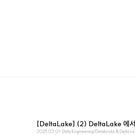
[DeltaLake] (2) DeltaLa
2025.03.01
·
Data Engineering/Databricks & Delta L