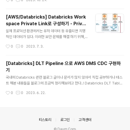
0
0
2023. 10. 29.
스로 결정했다. 그런데 클라우드 서비스인 만큼 과금을 주
의해야 하므로 무료 버전 Databricks Community Editi
on 을 찾아보게 되었다. 시작 방법은 간단한데 데이터브릭
[AWS/Databricks] Databricks Work
스가 상당히 교묘하게 숨겨놔서 주의해야 한다 ! 나와 같은
space Private Link로 구성하기 - Privat
사람들이 있을 것 같아서 공유한다. https://www.databr
글 내용
e Link를 사용해야 하는 이유 & VPC Endp
icks.com/try-databricks Try Databricks - Unifie
실제 프로덕션 환경에서는 유저 데이터 등 유출되면 치명
oint 유형
d Data Analytics Platform for Data Engineering D
적인 데이터가 있다. 이러한 보안 문제를 해결 하기 위해, D
iscover why businesses are turning..
atabricks Workspace를 구성할 때 인터넷을 거치지 않
작성시간
0
0
2023. 7. 3.
는 private link 구성을 활용했다. 위의 그림처럼, Contro
l Plane 과 Data Plane 간의 통신을 구성하기 위해서 A
WS Private Link 를 사용하여 구성했다. 크게 2가지로,
[Databricks] DLT Pipeline 으로 AWS DMS CDC 구현하
Secure Cluster Connectivity 를 위한 VPC endpoi
기
nt 와 REST APIs 를 위한 VPC endpoint 를 생성해주
글 내용
면된다. 참고로 Front-end VPC endpoint 는 따로 생성
국내에 Databricks 관련 블로그 글이나 문서가 많지 않아서 직접 공부하거나 테스
해주어도 괜찮지만, 사실 Backend REST API와 동일한
트 해본 내용들을 블로그에 조금씩 정리해보려고 한다..! Databricks DLT Table
서비스이므로 같은 VPC endpoint 를..
이란 ? 데이터브릭스에서 안정적으로 배치 및 스트리밍 데이터를 위한 파이프라인을
작성시간
0
0
2023. 6. 22.
구축하고 관리할 수 있도록 만들어 놓은 기능이다. 스트리밍 데이터에 강하다보니, C
DC가 필요한 경우에도 주기적으로 스트리밍 데이터를 당겨오면 Delta Live Tabl
e에 변경 사항을 반영할 수 있다. 문제점은 .. 편리한 대신에 가격이 비싸다고 한다 ht
tps://www.databricks.com/kr/product/delta-live-tables Delta Live 테
이블 | Databricks DataBricks Delta Live Tab..
의안내
티스토리
로그인
고객센터
© Daum Corp.