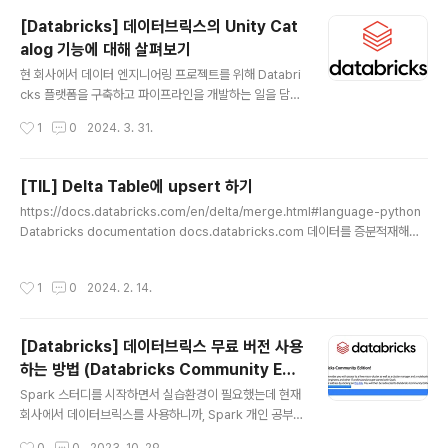
프라인을 구성할 때는 databricks 에서 제공하는 dlt 라
[Databricks] 데이터브릭스의 Unity Cat
이브러리를 사용해야 하며, 일반 spark cluster 가 아닌
alog 기능에 대해 살펴보기
Delta Live Table Pipeline 에서 구성 및 실행해야 한다
글 내용
는 특징이 있다. Delta Live Table 가 등장하게된 배경은
현 회사에서 데이터 엔지니어링 프로젝트를 위해 Databri
Python 뿐만 아니라 SQL 쿼리로도 '스트리밍' 처리를 할
cks 플랫폼을 구축하고 파이프라인을 개발하는 일을 담당
수 있게 한다는 아이디어에서 나왔다고 한다. 엔지니..
하고 있다. Databricks의 기능에 대해 한국어로 잘 정리
작성시간
1
0
2024. 3. 31.
된 기술 블로그가 보이지 않아서, Databricks를 어떻게
하면 제대로 쓸 수 있을지 투고해보려고 한다. Databrick
s 플랫폼에서 데이터 카탈로그에 해당하는 Unity Catalo
[TIL] Delta Table에 upsert 하기
g 에 대해 정리해보려고 한다. 데이터 카탈로그 , 그 이전에
글 내용
https://docs.databricks.com/en/delta/merge.html#language-python
데이터 가버넌스 우선 데이터 가버넌스라는 개념은 조직
Databricks documentation docs.databricks.com 데이터를 증분적재해야
내에 데이터 자산의 품질, 보안, 접근성, 일관성을 관리하고
하는 경우 merge() 혹은 MERGE INTO sql 문을 사용할 수 있다. [Python Cod
제어하는 정책들을 말한다. 데이터 가버넌스에는 다음과
e Snippet] (targetDF.alias("t") # DeltaTable 이 Target이 되어야 한다. .me
같은 활동들이 있다. 데이터 표준과 정책 설정 데이터 품질
작성시간
1
0
2024. 2. 14.
rge(sourceDF.alias("s"), "s.key = t.key") # merge 조건을 정한다. Source
관리 데이터 및 개인 정보 보호 데이터 관리에 대한 책임 ..
는 DataFrame이다. .whenMatchedUpdateAll() # key값이 동일한 경우 모두
변경 반영 .whenNotMatchedInsertAll() ..
[Databricks] 데이터브릭스 무료 버전 사용
하는 방법 (Databricks Community Edit
글 내용
ion)
Spark 스터디를 시작하면서 실습환경이 필요했는데 현재
회사에서 데이터브릭스를 사용하니까, Spark 개인 공부도
동일한 환경에서 공부를 하면 좋을 것 같아서 데이터브릭
작성시간