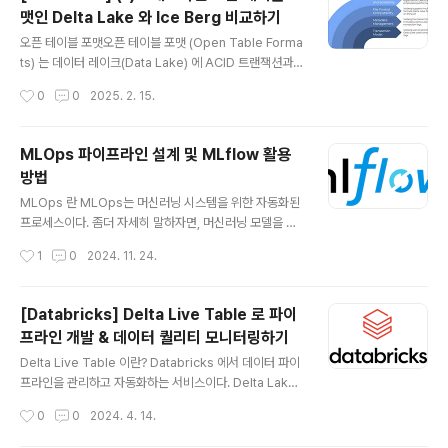
결성이 RDBMS에서의 트랜잭션과 동일한 수준으로 보장
맷인 Delta Lake 와 Ice Berg 비교하기
되는지에 대한 의문이 들 수 있다 (우선 내가 그랬다). 이 글
글 내용
에서는 Delta Lake의 트랜잭션 동작 방식과 RDBMS와
오픈 테이블 포맷오픈 테이블 포맷 (Open Table Forma
의 차이점, 그리고 Delta Lake에서 데이터 정합성을 유지
ts) 는 데이터 레이크(Data Lake) 에 ACID 트랜잭션과,
하기 위한 전략을 정리해보려 한다.델타 테이블에서의 트
schema 제약조건 강화, time travel 기능 등을 추가한
작성시간
0
0
2025. 2. 15.
랜잭션Delta Table에서 트랜잭션..
시스템이다. 기본적으로, 데이터레이크는 빅데이터 패러다
임이 등장하면서 확장성, 유연성 그리고 무엇보다 저비용
이라는 점에서 장점이 있다. 저렴한 비용으로 정형, 비정형
MLOps 파이프라인 설계 및 MLflow 활용
데이터를 모두 저장할 수 있다는 점에서 널리 쓰인다. 그렇
방법
지만 데이터레이크는 데이터베이스와 같은 ACID 트랜잭
글 내용
션을 지원하지 않았다. 데이터 레이크는 csv, json, parq
MLOps 란 MLOps는 머신러닝 시스템을 위한 자동화된
uet 과 같은 파일 형식으로 데이터를 저장한다. 따라서 CD
프로세스이다. 좀더 자세히 말하자면, 머신러닝 모델을 효
C 나 데이터의 일관성 보장에 대해서 처리하기에는 구현하
과적으로 배포하고, 성능을 향상시키기 위한 절차들이다.
작성시간
1
0
2024. 11. 24.
기도 어렵고 파일을 다루다 보니 처리 비용과 시간이..
MLOps 는 아래의 DevOps, DataOps, ModelOps
를 포함하게 되기도 한다. MLOps 파이프라인의 코드 변
경이 일어난 경우 진행되는 CICD 작업 (DevOps), 모델
[Databricks] Delta Live Table 로 파이
학습에 필요한 데이터를 수집하고, 가공하는 파이프라인
프라인 개발 & 데이터 퀄리티 모니터링하기
(DataOps), 모델을 학습하고 배포하는 단계의 파이프라
글 내용
인 (ModelOps) 로 이루어지게 된다. MLOps 에서 모델
Delta Live Table 이란? Databricks 에서 데이터 파이
의 스테이징 단계 특히, MLOps 에서 Model 은 크게 세
프라인을 관리하고 자동화하는 서비스이다. Delta Lake
단계로 나뉘게 된다. 어플리케이션 배포 전략과 유사하게
및 Spark 와 연동되어 스트리밍 방식과 배치 방식을 모두
작성시간
0
0
2024. 4. 14.
어떻게 정의하느냐에 따라 달라질 수 있지만, Databr..
제공한다. DLT 는 console에서 오토 스케일링, 스케줄
링, 알림 기능을 제공한다. Delta Live Table 으로 파이