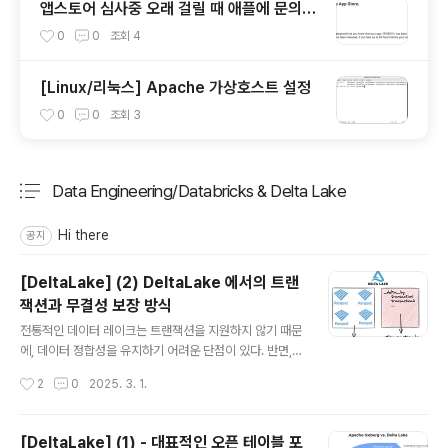
앱스토어 심사중 오래 걸릴 때 애플에 문의하
는 방법 🍎
0
0
조회
4
[Linux/리눅스] Apache 가상호스트 설정
0
0
조회
3
Data Engineering/Databricks & Delta Lake
분류 전체보기
주요 글 목록
Hi there
공지
[DeltaLake] (2) DeltaLake 에서의 트랜
잭션과 무결성 보장 방식
글 내용
전통적인 데이터 레이크는 트랜잭션을 지원하지 않기 때문
에, 데이터 정합성을 유지하기 어려운 단점이 있다. 반면, D
elta Lake는 트랜잭션을 지원하는 데이터 레이크로, ACI
작성시간
2
0
2025. 3. 1.
D(Atomicity, Consistency, Isolation, Durability)
속성을 보장하며 데이터 무결성을 보다 효과적으로 유지할
수 있다.그러나 Delta Lake에서 주장하는 트랜잭션과 무
[DeltaLake] (1) - 대표적인 오픈 테이블 포