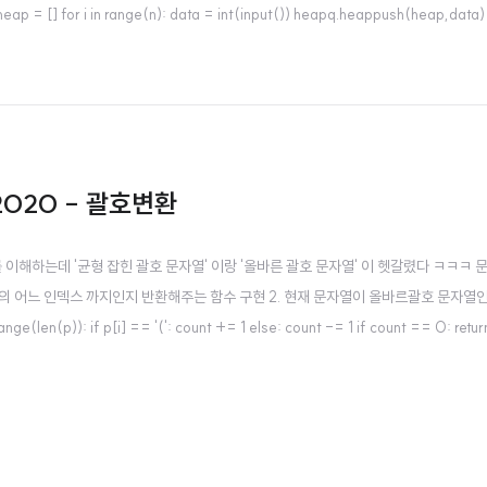
 [] for i in range(n): data = int(input()) heapq.heappush(heap,data) res
020 - 괄호변환
제를 이해하는데 '균형 잡힌 괄호 문자열' 이랑 '올바른 괄호 문자열' 이 헷갈렸다 ㅋㅋ
이 p의 어느 인덱스 까지인지 반환해주는 함수 구현 2. 현재 문자열이 올바르괄호 문자열인
(len(p)): if p[i] == '(': count += 1 else: count -= 1 if count == 0: return