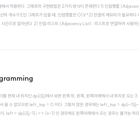
에서 적용된다. 그래프의 구현방법은 2가지 방식이 존재한다 1) 인접행렬 (Adjacency M
간선의 개수가 E인 그래프가 있을 때, 인접행렬은 O(V^2) 만큼의 메모리가 필요하다
시간으로 알아낸다. 2) 인접 리스트 (Adjacency List) : 리스트로 연결하여 사용하
서 다른 노드 Y로 가는 간선의 비용을 O(V)의 시간으로 알아낸다. 2. 서로소 집합 
gramming
를 현재 내 위치인 dp[i][j]에서 보면 왼쪽 위, 왼쪽, 왼쪽아래에서 내 위치로 오는 
 없으므로 left_top = 0 이다. 그렇지 않은 경우에는 left_top = dp[i-1][j-
eft = dp[i][j-1] i == (n-1) 인 경우에도 왼쪽아래에서 오는 경우는 불가능 하므
ttom = dp[i+1][j-1] 이다. 그리고 이 값들 중에서 max 값과 dp[i][..