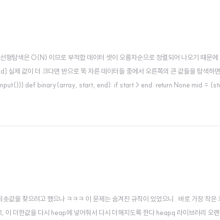
선형탐색은 O(N) 이므로 부적합 데이터 셋이 오름차순으로 정렬되어 나오기 때문에 이진탐
[mid] 실제 값이 더 크다면 반으로 뚝 자른 데이터들 중에서 오른쪽의 큰 값들을 탐색하
t())) def binary(array, start, end): if start > end: return None mid = (sta
 최솟값을 찾으려고 했으나 ㅋㅋㅋ 이 문제는 숨겨진 규칙이 있었으니.. 바로 가장 작은 
고, 이 더한값을 다시 heap에 넣어줘서 다시 더해지도록 한다 heapq 라이브러리 오