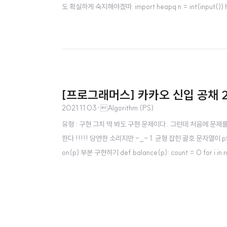
도 확실하게 숙지해야겠따. import heapq n = int(input()) heap =
[프로그래머스] 카카오 신입 공채 2
2021.11.03
·
Algorithm (PS)
유형 : 구현 그치 딱 봐도 구현 문제이다.. 그런데 처음에 문
한다 !!!!! 당연한 소리지만 -_- 1. 균형 잡힌 괄호 문자열
on(p) 부분 구현하기 def balance(p): count = 0 for i in range